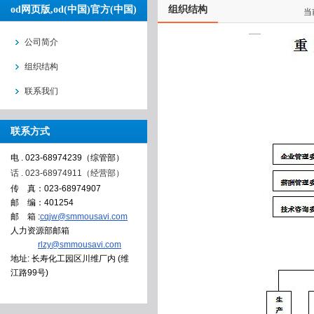
od网页版,od(中国)官方(中国)
组织结构
当
登录入口
公司简介
组织结构
联系我们
联系方式
电 . 023-68974239（综管部）
话 . 023-68974911（经营部）
传 真：023-68974907
邮 编：401254
邮 箱 :
cqjw@smmousavi.com
人力资源部邮箱
rlzy@smmousavi.com
地址: 长寿化工园区川维厂内 (维
江路99号)