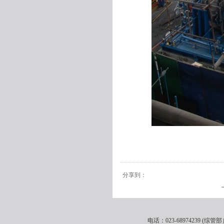
分享到：
电话：023-68974239 (综管部）