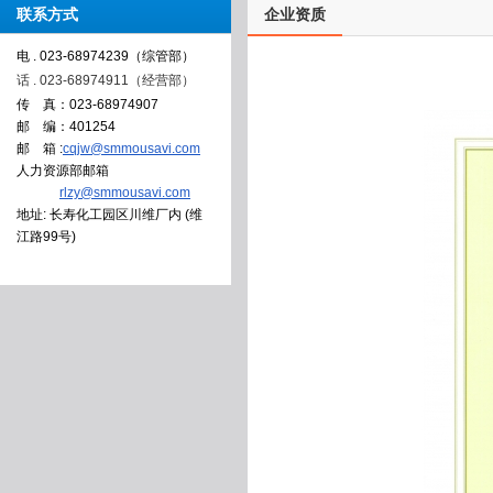
联系方式
企业资质
电 . 023-68974239（综管部）
话 . 023-68974911（经营部）
传 真：023-68974907
邮 编：401254
邮 箱 :
cqjw@smmousavi.com
人力资源部邮箱
rlzy@smmousavi.com
地址: 长寿化工园区川维厂内 (维
江路99号)