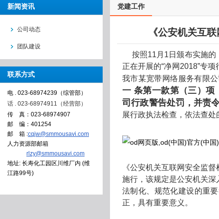
新闻资讯
党建工作
公司动态
《公安机关互联
团队建设
按照11月1日颁布实施的
正在开展的“净网2018”
联系方式
我市某宽带网络服务有限公
一 条第一款第（三）
电 . 023-68974239（综管部）
司行政警告处罚，并责
话 . 023-68974911（经营部）
展行政执法检查，依法查处
传 真：023-68974907
邮 编：401254
邮 箱 :
cqjw@smmousavi.com
人力资源部邮箱
rlzy@smmousavi.com
地址: 长寿化工园区川维厂内 (维
《公安机关互联网安全监督检
江路99号)
施行，该规定是公安机关深
法制化、规范化建设的重要
正，具有重要意义。